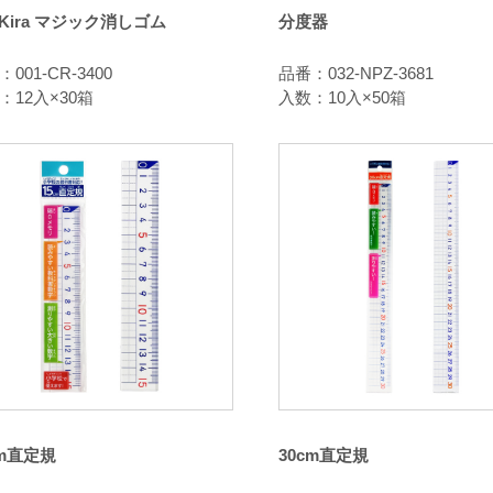
raKira マジック消しゴム
分度器
001-CR-3400
品番：032-NPZ-3681
：12入×30箱
入数：10入×50箱
cm直定規
30cm直定規