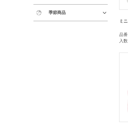
季節商品
ミニ
品番：
入数