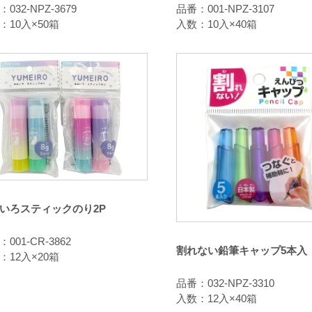
032-NPZ-3679
品番：001-NPZ-3107
：10入×50箱
入数：10入×40箱
いろスティックのり2P
001-CR-3862
割れない鉛筆キャップ5本入
：12入×20箱
品番：032-NPZ-3310
入数：12入×40箱