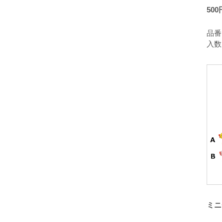
50
品番：
入数
ミニ