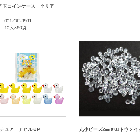
0円玉コインケース クリア
001-OF-3931
：10入×60袋
チュア アヒル６P
丸小ビーズ2㎜＃01トウメイ