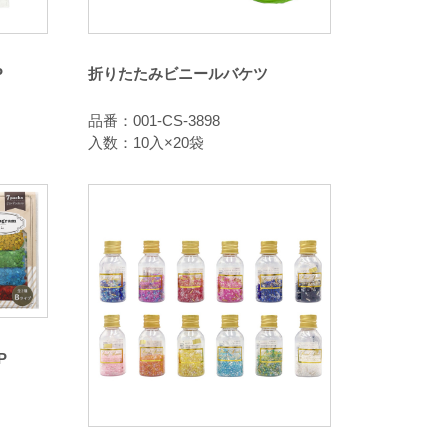
P
折りたたみビニールバケツ
品番：001-CS-3898
入数：10入×20袋
P