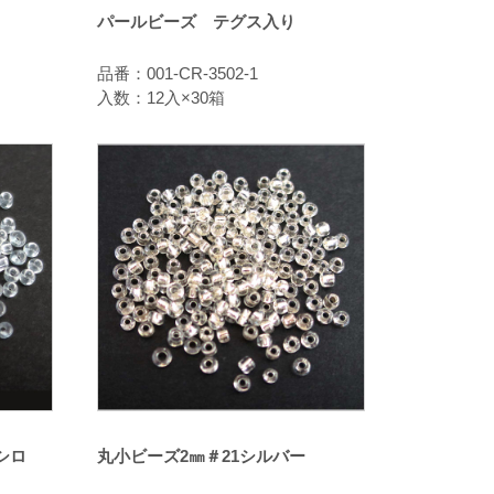
パールビーズ テグス入り
品番：001-CR-3502-1
入数：12入×30箱
シロ
丸小ビーズ2㎜＃21シルバー