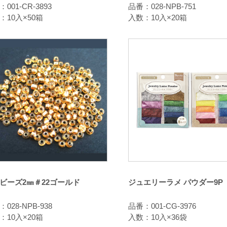
001-CR-3893
品番：028-NPB-751
：10入×50箱
入数：10入×20箱
ビーズ2㎜＃22ゴールド
ジュエリーラメ パウダー9P
028-NPB-938
品番：001-CG-3976
：10入×20箱
入数：10入×36袋