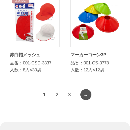
高額商品
赤白帽メッシュ
マーカーコーン3P
品番：001-CSD-3837
品番：001-CS-3778
入数：8入×30袋
入数：12入×12袋
→
1
2
3