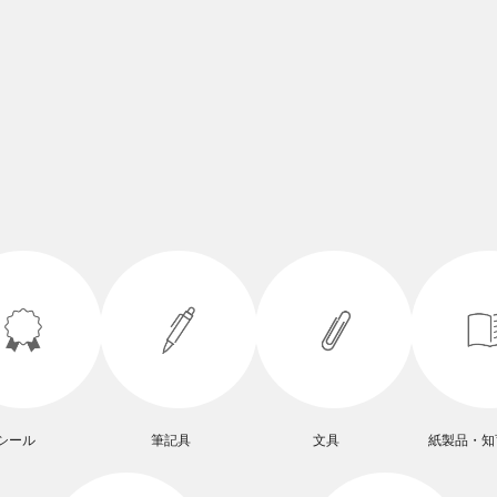
シール
筆記具
文具
紙製品・知