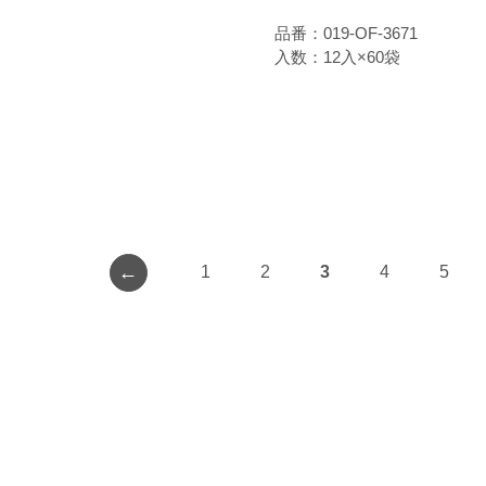
品番：019-OF-3671
入数：12入×60袋
←
1
2
3
4
5