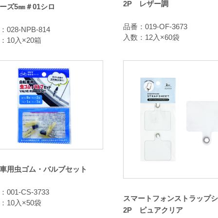
2P レザー調
ーズ5㎜＃01シロ
品番：019-OF-3673
028-NPB-814
入数：12入×60袋
：10入×20箱
車用虫ゴム・バルブセット
001-CS-3733
スマートフォンストラップシ
：10入×50袋
2P ピュアクリア