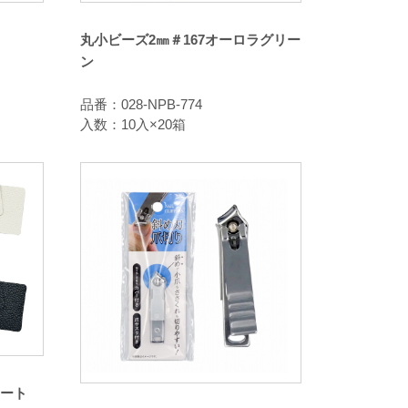
丸小ビーズ2㎜＃167オーロラグリー
ン
品番：028-NPB-774
入数：10入×20箱
ート