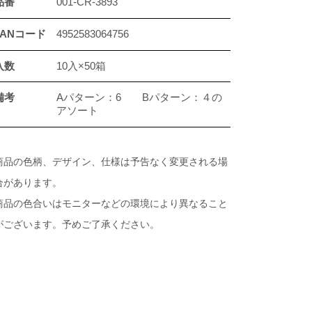
品番
001-CR-3893
JANコード
4952583064756
入数
10入×50箱
備考
Aパターン：6 Bパターン：４の
アソート
商品の色柄、デザイン、仕様は予告なく変更される場
合があります。
商品の色合いはモニターなどの環境により異なること
がございます。予めご了承ください。