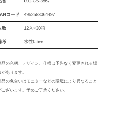
品番
001-CS-3867
JANコード
4952583064497
入数
12入×30箱
備考
水性0.5㎜
商品の色柄、デザイン、仕様は予告なく変更される場
合があります。
商品の色合いはモニターなどの環境により異なること
がございます。予めご了承ください。