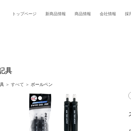
トップページ
新商品情報
商品情報
会社情報
採
記具
具
＞ すべて ＞
ボールペン