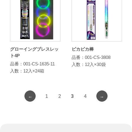
グローイングブレスレッ
ピカピカ棒
ト4P
品番：001-CS-3808
品番：001-CS-1635-11
入数：12入×30袋
入数：12入×24箱
←
→
1
2
3
4