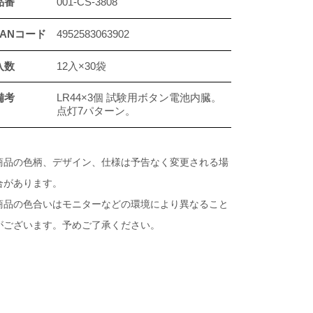
品番
001-CS-3808
JANコード
4952583063902
入数
12入×30袋
備考
LR44×3個 試験用ボタン電池内臓。
点灯7パターン。
商品の色柄、デザイン、仕様は予告なく変更される場
合があります。
商品の色合いはモニターなどの環境により異なること
がございます。予めご了承ください。