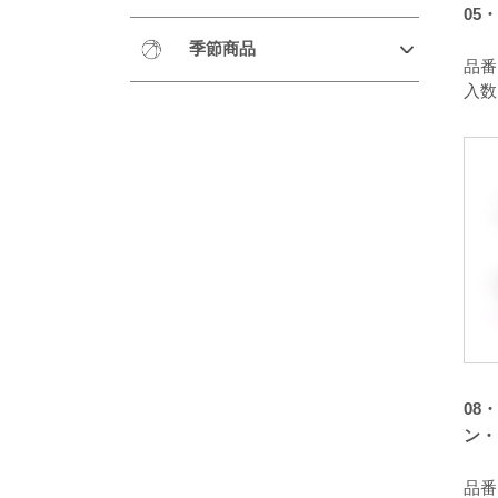
05
季節商品
品番：
入数
08
ン・
品番：