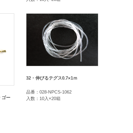
32・伸びるテグス0.7×1ｍ
品番：028-NPCS-1062
 ゴー
入数：10入×20箱