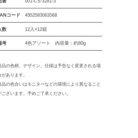
品番
001-CS-3281-3
JANコード
4952583063568
入数
12入×12箱
備考
4色アソート 内容量：約80g
商品の色柄、デザイン、仕様は予告なく変更される場
合があります。
商品の色合いはモニターなどの環境により異なること
がございます。予めご了承ください。