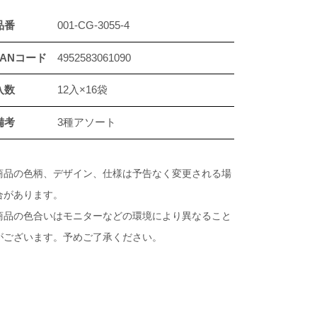
品番
001-CG-3055-4
JANコード
4952583061090
入数
12入×16袋
備考
3種アソート
商品の色柄、デザイン、仕様は予告なく変更される場
合があります。
商品の色合いはモニターなどの環境により異なること
がございます。予めご了承ください。