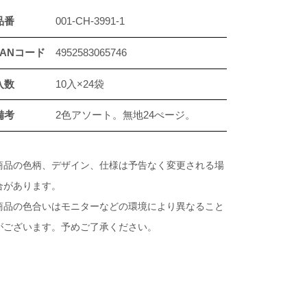
品番
001-CH-3991-1
JANコード
4952583065746
入数
10入×24袋
備考
2色アソート。無地24ぺージ。
商品の色柄、デザイン、仕様は予告なく変更される場
合があります。
商品の色合いはモニターなどの環境により異なること
がございます。予めご了承ください。