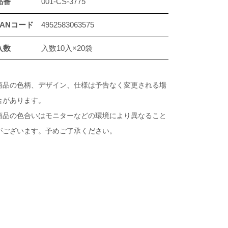
品番
001-CS-3775
JANコード
4952583063575
入数
入数10入×20袋
商品の色柄、デザイン、仕様は予告なく変更される場
合があります。
商品の色合いはモニターなどの環境により異なること
がございます。予めご了承ください。