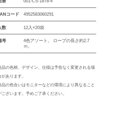
品番
001-CS-1878-4
JANコード
4952583060291
入数
12入×20袋
備考
4色アソート。 ロープの長さ約2.7
ｍ。
商品の色柄、デザイン、仕様は予告なく変更される場
合があります。
商品の色合いはモニターなどの環境により異なること
がございます。予めご了承ください。