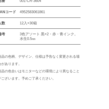
品番
001-CR-3604
JANコード
4952583061861
入数
12入×30箱
備考
3色アソート 黒×2・赤・青インク。
水生0.5㎜
商品の色柄、デザイン、仕様は予告なく変更される場
合があります。
商品の色合いはモニターなどの環境により異なること
がございます。予めご了承ください。