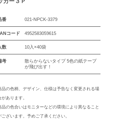
ッカー３Ｐ
品番
021-NPCK-3379
JANコード
4952583059615
入数
10入×40袋
備考
散らからないタイプ 5色の紙テープ
が飛び出す！
商品の色柄、デザイン、仕様は予告なく変更される場
合があります。
商品の色合いはモニターなどの環境により異なること
がございます。予めご了承ください。