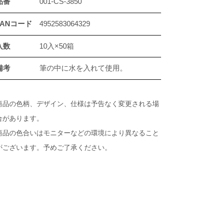
品番
001-CS-3850
JANコード
4952583064329
入数
10入×50箱
備考
筆の中に水を入れて使用。
商品の色柄、デザイン、仕様は予告なく変更される場
合があります。
商品の色合いはモニターなどの環境により異なること
がございます。予めご了承ください。