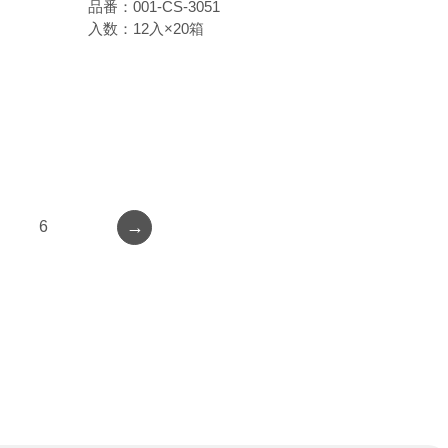
品番：001-CS-3051
入数：12入×20箱
→
6