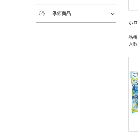
季節商品
ホロ
品番：
入数