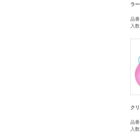
ラー
品番：
入数
クリ
品番：
入数