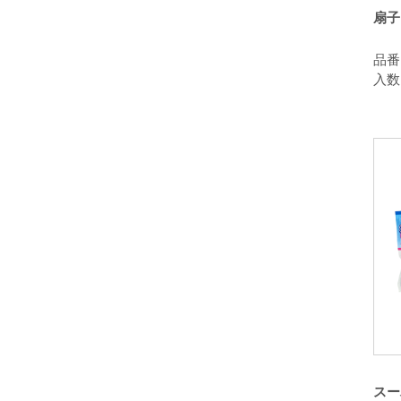
扇子
品番：
入数
スー