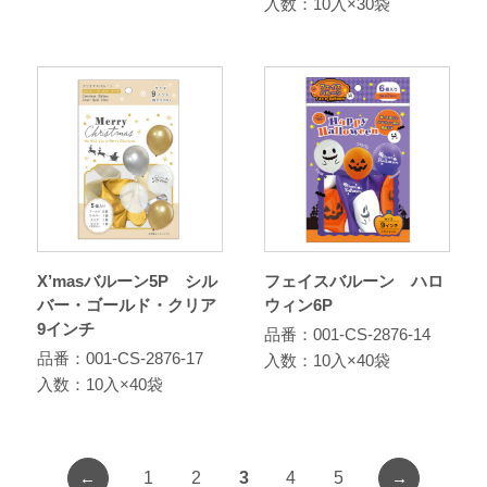
入数：10入×30袋
X’masバルーン5P シル
フェイスバルーン ハロ
バー・ゴールド・クリア
ウィン6P
9インチ
品番：001-CS-2876-14
品番：001-CS-2876-17
入数：10入×40袋
入数：10入×40袋
←
→
1
2
3
4
5