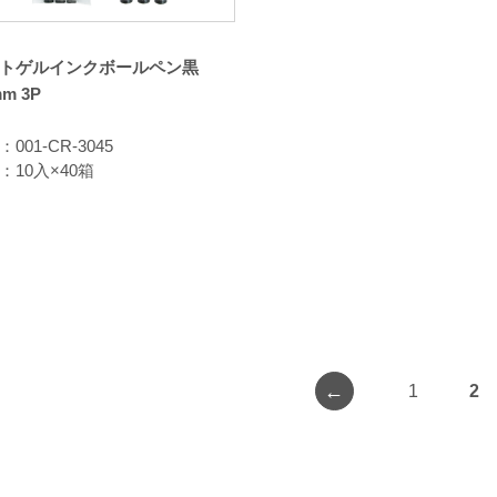
トゲルインクボールペン黒
mm 3P
001-CR-3045
：10入×40箱
←
1
2