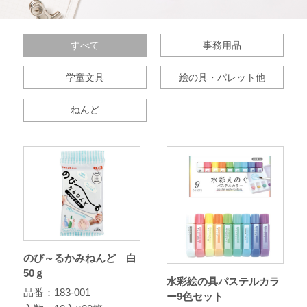
すべて
事務用品
学童文具
絵の具・パレット他
ねんど
のび～るかみねんど 白
50ｇ
水彩絵の具パステルカラ
品番：183-001
ー9色セット