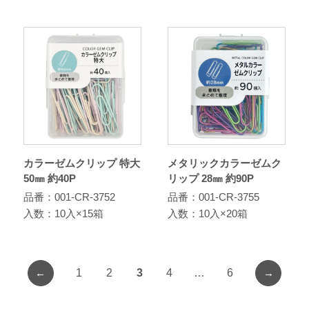
カラーゼムクリップ 特大
メタリックカラーゼムク
50㎜ 約40P
リップ 28㎜ 約90P
品番：001-CR-3752
品番：001-CR-3755
入数：10入×15箱
入数：10入×20箱
←
→
1
2
3
4
…
6